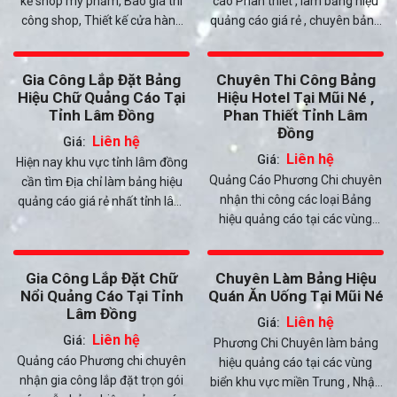
kế shop mỹ phẩm, Báo giá thi
cáo Phan thiết , làm bảng hiệu
công shop, Thiết kế cửa hàng
quảng cáo giá rẻ , chuyên bảng
online, Thiết kế nội that shop
hiệu giá sỉ , thi công quảng cáo
bình thuận , Nhận thi công
chuyên nghiệp , nhận làm bảng
Gia Công Lắp Đặt Bảng
Chuyên Thi Công Bảng
shop quần áo ...Thiết kế thi công
hiệu quảng cáo giá sỉ
Hiệu Chữ Quảng Cáo Tại
Hiệu Hotel Tại Mũi Né ,
bảng hiệu xưởng nội thất , Công
Tỉnh Lâm Đồng
Phan Thiết Tỉnh Lâm
ty , văn phòng... Phương chi
Đồng
ngoài lĩnh vực decor thi công
Liên hệ
Giá:
bảng hiệu tất cả các vật tư còn
Liên hệ
Giá:
Hiện nay khu vực tỉnh lâm đồng
có dịch vụ làm thi công trọn gói
Quảng Cáo Phương Chi chuyên
cần tìm Địa chỉ làm bảng hiệu
Backgfoud đẹp lung linh cho
nhận thi công các loại Bảng
quảng cáo giá rẻ nhất tỉnh lâm
khách hàng
hiệu quảng cáo tại các vùng
đồng hãy liên hệ dịch vụ Quảng
quen biển khu vực Phan Thiết ,
Cáo Phuơng Chi để chúng tôi tư
Mũi Né , La Gi tỉnh Lâm Đồng.
vấn báo giá thi công trọn gói
Gia Công Lắp Đặt Chữ
Chuyên Làm Bảng Hiệu
dịch vụ Làm bảng hiệu quảng
Nổi Quảng Cáo Tại Tỉnh
Quán Ăn Uống Tại Mũi Né
cáo giá rẻ, Trọn Gói miền Trung
Lâm Đồng
Làm bảng hiệu quảng cáo gắn
Liên hệ
Giá:
đây miền trung Giá bảng hiệu
Liên hệ
Giá:
Phương Chi Chuyên làm bảng
chữ nổi mica Thi công bảng
Quảng cáo Phương chi chuyên
hiệu quảng cáo tại các vùng
hiệu quảng cáo tại lâm đồng
nhận gia công lắp đặt trọn gói
biển khu vực miền Trung , Nhận
Làm bảng hiệu đèn LED lâm