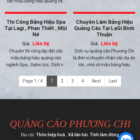
các mẫu bảng hiệu quảng cáo
thi công bảng hiệu quảng cáo
đồng Biển hiệu quảng cáo gần
chữ nổi trên nhiều vật tư quảng
về các loai bảng hiệu alu , Bảng
đây Làm bảng hiệu giá rẻ
cáo hiện nay tại các khu vực
hiệu mica , bảng hiệu chữ nổi ,
Giá bảng hiệu tôn dán decal
Thi Công Bảng Hiệu Spa
Chuyên Làm Bảng Hiệu
Phan Thiết , Sơn Mỹ , Mũi Né ,
bảng hiệu alu .... Có xưởng sản
Tại Lagi , Phan Thiết , Mũi
Quảng Cáo Tại LaGi Bình
La Gi , Hàm Thằng và các huyện
xuất gia công và lắp đặt theo
Né
Thuận
khác của Tỉnh Lâm Đồng mới
yêu cầu tận nơi.
Liên hệ
Liên hệ
Giá:
Giá:
Chuyên thi công lắp đặt các
Dịch vụ quảng cáo Phương Chi
mẫu bảng hiệu quảng cáo
là đơn vị chuyên nhận các dự án
ngành Spa , Salon tóc , Dịch vụ
lớn , nhỏ về mẫu bảng hiệu
cửa hàng khu vực La Gi , Phan
quảng cáo chuyên nghiệp tại La
Thiết , Mũi Né ... Thi công trọn
Gi Bình Thuận , với chính sách
Page 1 / 4
1
2
3
4
Next
Last
gói tận nơi giá rẻ
giá tốt và dịch vụ lắp đặt tận nơi
nhanh chóng được nhiều khách
hàng tại Bình Thuận , Lâm Đồng
liên hệ hiện nay
QUẢNG CÁO PHƯƠNG CHI
Thôn hiệp hoà . Xã tân hải. Tỉnh lâm đồng
Địa chỉ: