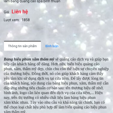
làm bảng quảng cáo spa bình thuận
Liên hệ
Giá:
Lượt xem:
1858
Thông tin sản phẩm
Bình luận
Bảng hiệu phun xăm thẩm mỹ
sẽ quảng cáo dịch vụ và giúp bạn
tiếp cận khách hàng dễ dàng. Hơn nữa, biển hiệu quảng cáo
phun, xăm, thẩm mỹ đẹp, chỉn chu còn thể hiện sự chuyên nghiệp
của thương hiệu. Đồng thời, nó còn giúp khách hàng cảm thấy
yên tâm khi sử dụng dịch vụ tại cửa tiệm. Để lấy được lòng tin
của khách hàng, nội dung của bảng hiệu phun, xăm, thẩm mỹ cần
đáp ứng những tiêu chuẩn cơ bản sau: tên thương hiệu dễ nhớ,
hình ảnh, logo cần liên quan đến dịch vụ của cửa tiệm,... Hiện
nay, trên thị trường có nhiều chất liệu làm bảng hiệu phun
xăm khác nhau. Tùy vào nhu cầu và khả năng tài chính, bạn có
thể chọn loại chất liệu phù hợp để làm biển quảng cáo hiệu phun
xăm thẩm mỹ.